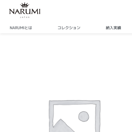
内
容
を
ス
NARUMIとは
コレクション
納入実績
キ
ッ
プ