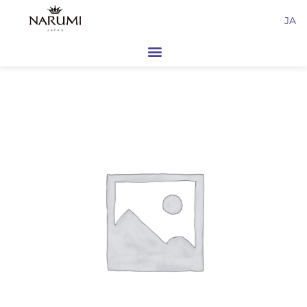
内
JA
容
を
ス
キ
ッ
プ