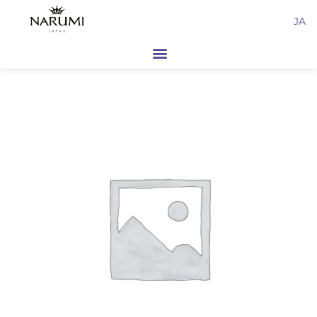
内
JA
容
を
ス
キ
ッ
プ