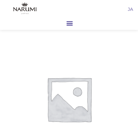
内
JA
容
を
ス
キ
ッ
プ