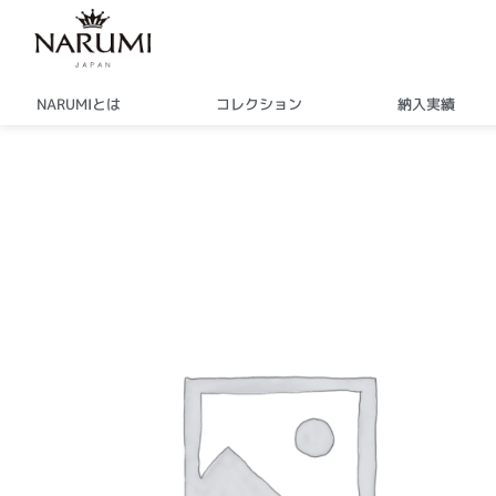
内
容
を
ス
NARUMIとは
コレクション
納入実績
キ
ッ
プ