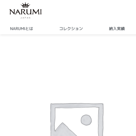
内
容
を
ス
NARUMIとは
コレクション
納入実績
キ
ッ
プ