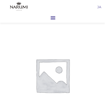
内
JA
容
を
ス
キ
ッ
プ