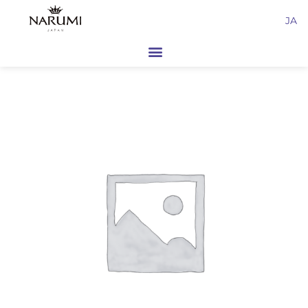
内
JA
容
を
ス
キ
ッ
プ