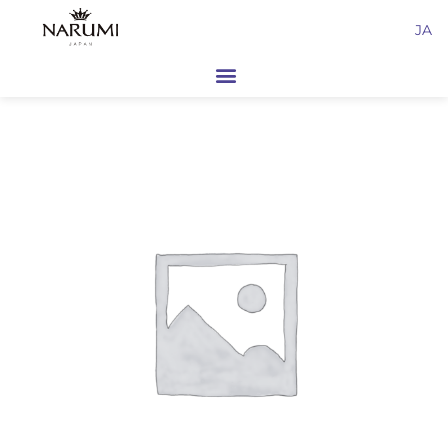
内
JA
容
を
ス
キ
ッ
プ