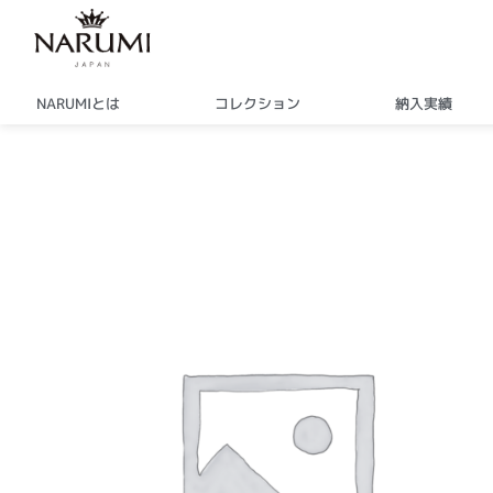
内
容
を
ス
NARUMIとは
コレクション
納入実績
キ
ッ
プ