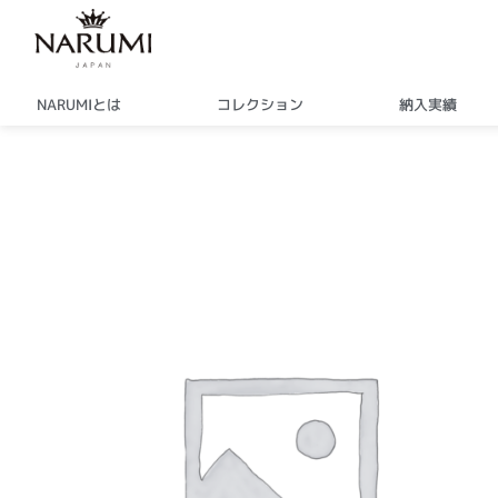
内
容
を
ス
NARUMIとは
コレクション
納入実績
キ
ッ
プ