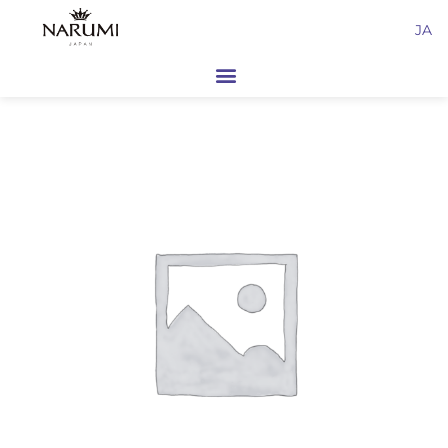
内
JA
容
を
ス
キ
ッ
プ