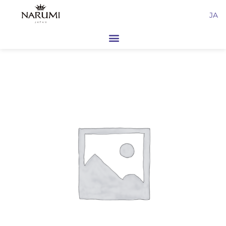
内
JA
容
を
ス
キ
ッ
プ