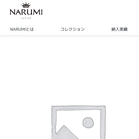
内
容
を
ス
NARUMIとは
コレクション
納入実績
キ
ッ
プ