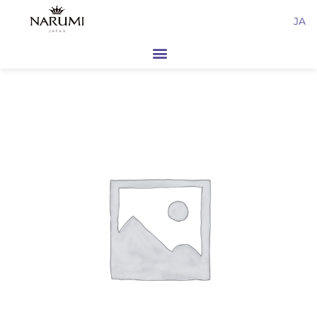
内
JA
容
を
ス
キ
ッ
プ