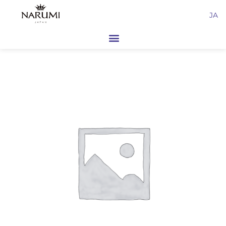
内
JA
容
を
ス
キ
ッ
プ