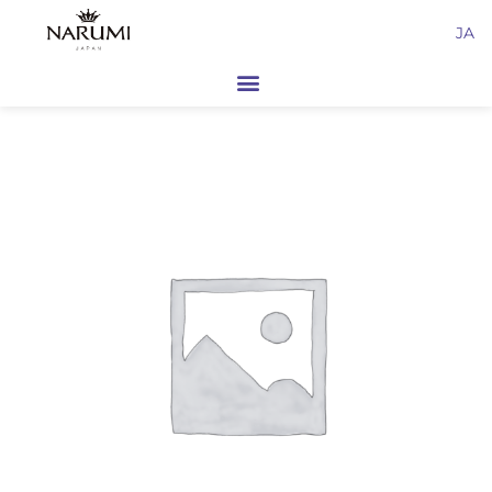
内
JA
容
を
ス
キ
ッ
プ