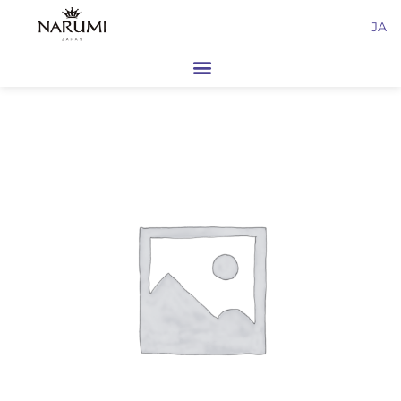
内
JA
容
を
ス
キ
ッ
プ