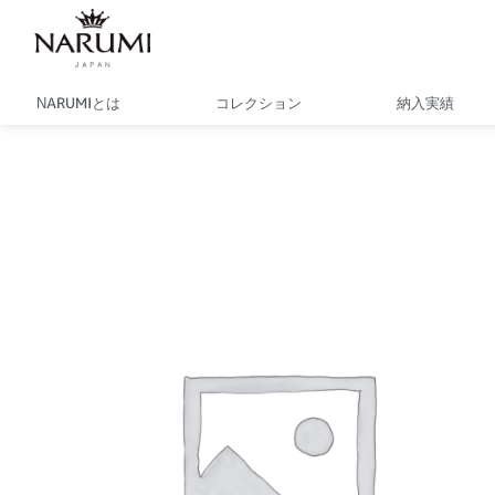
内
容
を
ス
NARUMIとは
コレクション
納入実績
キ
ッ
プ