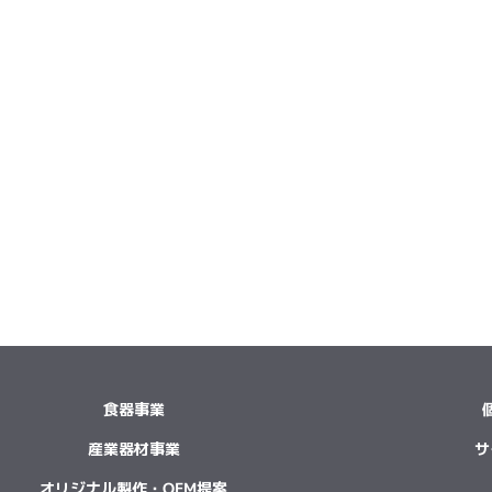
食器事業
産業器材事業
サ
オリジナル製作・OEM提案