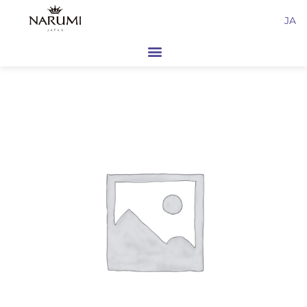
内
JA
容
を
ス
キ
ッ
プ