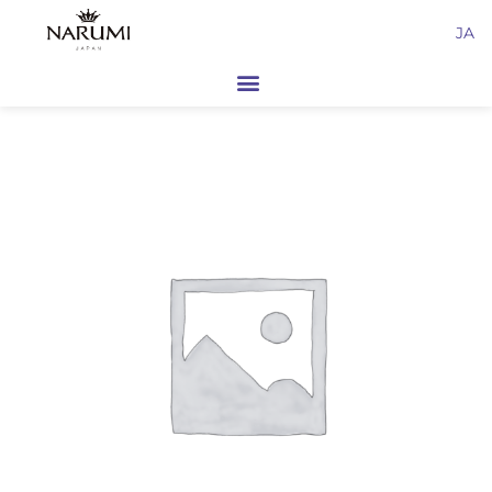
内
JA
容
を
ス
キ
ッ
プ