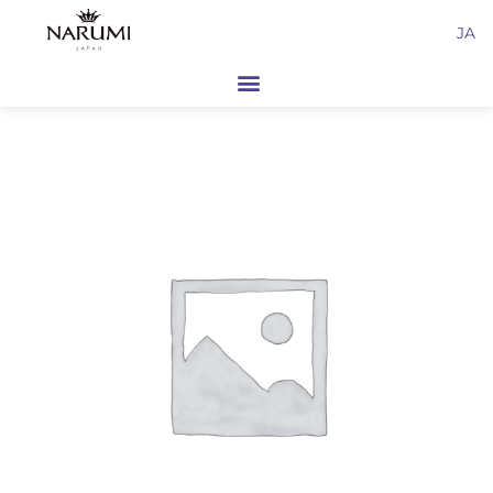
内
JA
容
を
ス
キ
ッ
プ