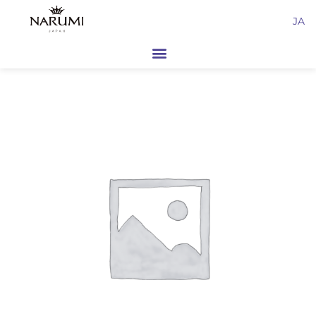
内
JA
容
を
ス
キ
ッ
プ