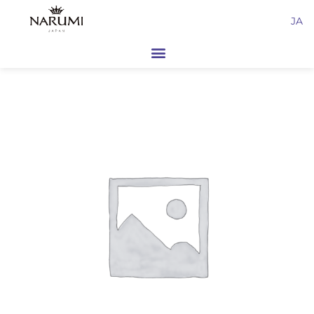
内
JA
容
を
ス
キ
ッ
プ