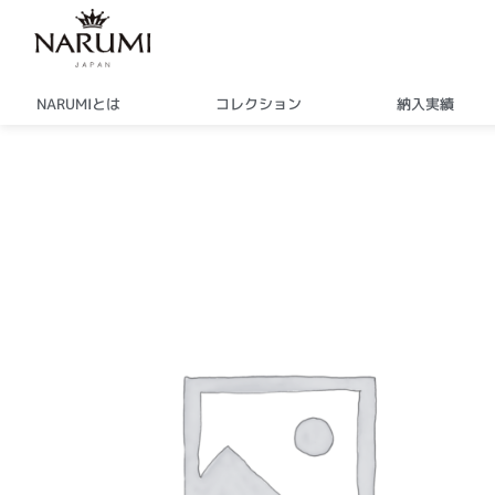
内
容
を
ス
NARUMIとは
コレクション
納入実績
キ
ッ
プ