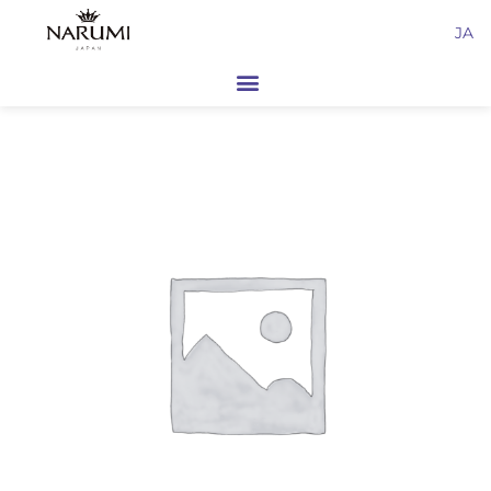
内
JA
容
を
ス
キ
ッ
プ