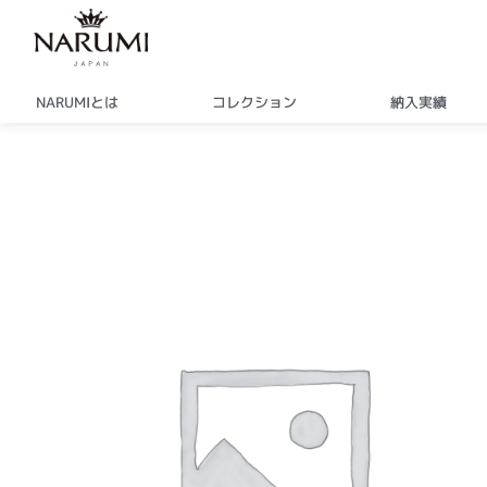
内
容
を
ス
NARUMIとは
コレクション
納入実績
キ
ッ
プ