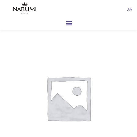
内
JA
容
を
ス
キ
ッ
プ