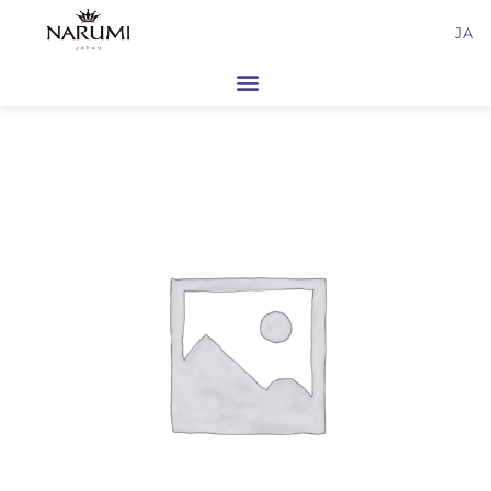
内
JA
容
を
ス
キ
ッ
プ