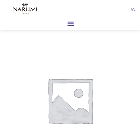
内
JA
容
を
ス
キ
ッ
プ