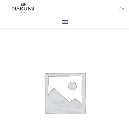
内
JA
容
を
ス
キ
ッ
プ