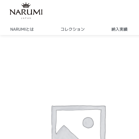
内
容
を
ス
NARUMIとは
コレクション
納入実績
キ
ッ
プ