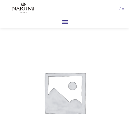
内
JA
容
を
ス
キ
ッ
プ