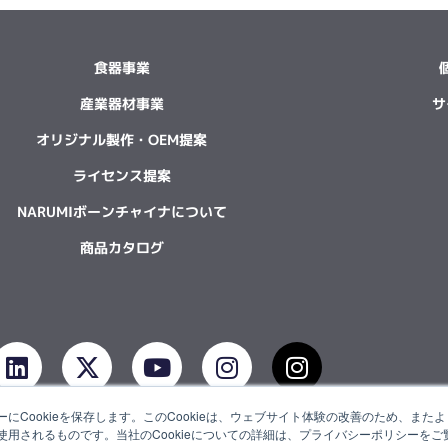
食器事業
産業器材事業
サ
オリジナル製作・OEM提案
ライセンス提案
NARUMIボーンチャイナについて
商品カタログ
L
X
Y
I
I
i
-
o
n
n
n
t
u
s
s
にCookieを保存します。このCookieは、ウェブサイト体験の改善のため、ま
k
w
t
t
t
用されるものです。当社のCookieについての詳細は、プライバシーポリシーをご