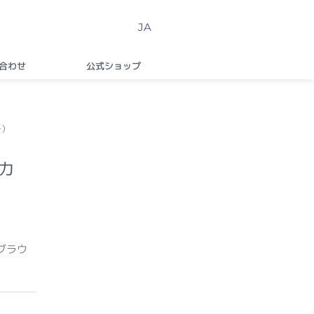
JA
合わせ
公式ショップ
ー）
カ
ブラウ
品