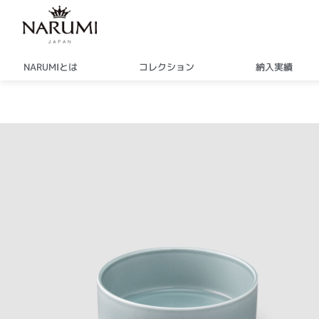
内
容
を
ス
NARUMIとは
コレクション
納入実績
キ
ッ
プ