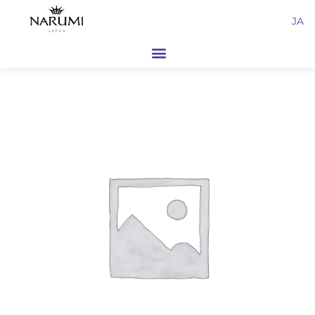
内
JA
容
を
ス
キ
ッ
プ