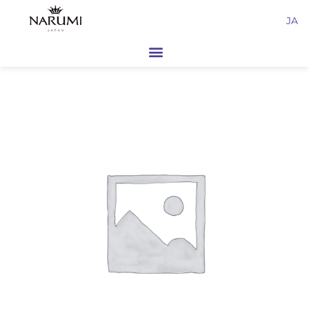
内
JA
容
を
ス
キ
ッ
プ