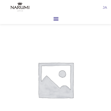
内
JA
容
を
ス
キ
ッ
プ