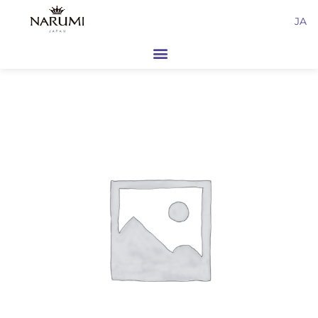
内
JA
容
を
ス
キ
ッ
プ