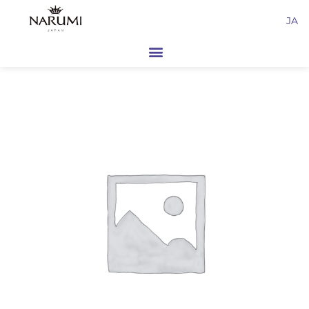
内
JA
容
を
ス
キ
ッ
プ