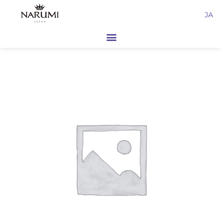
内
JA
容
を
ス
キ
ッ
プ