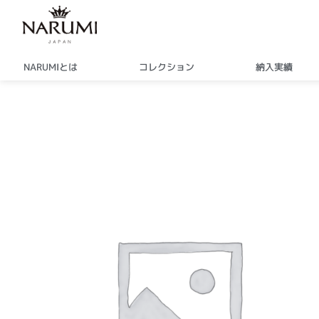
内
容
を
ス
NARUMIとは
コレクション
納入実績
キ
ッ
プ