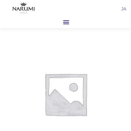
内
JA
容
を
ス
キ
ッ
プ