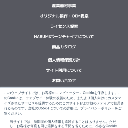
産業器材事業
オリジナル製作・OEM提案
ライセンス提案
NARUMIボーンチャイナについて
商品カタログ
個人情報保護方針
サイト利用について
お問い合わせ
このウェブサイトでは、お客様のコンピューターにCookieを保存します。こ
F
L
X
Y
I
I
のCookieは、ウェブサイト体験の改善のため、またより個人向けにカスタマ
a
i
-
o
n
n
イズされたサービスを提供するためにこのサイトおよび他のメディアで使用さ
c
n
t
u
s
s
れるものです。当社のCookieについての詳細は、プライバシーポリシーをご
e
k
w
t
t
t
覧ください。
b
e
i
u
a
a
当サイトでは、訪問者の個人情報を追跡することはありません。ただ
o
d
t
b
g
g
“NARUMI”は石塚硝子グループの一員です。
し、お客様が何度も同じ選択をする手間を省くために、小さなCookie