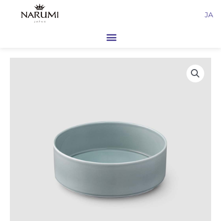
内
JA
容
を
ス
キ
ッ
プ