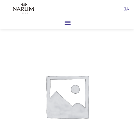
内
JA
容
を
ス
キ
ッ
プ