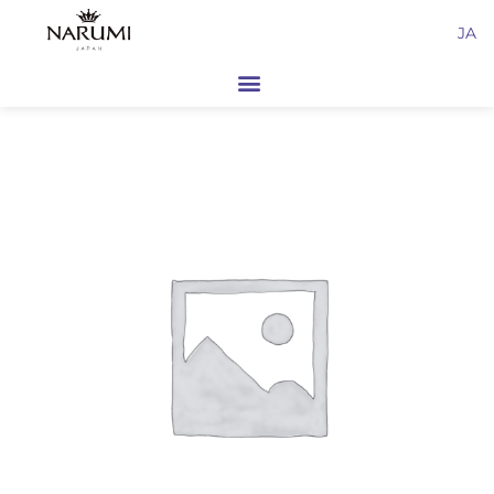
内
JA
容
を
ス
キ
ッ
プ