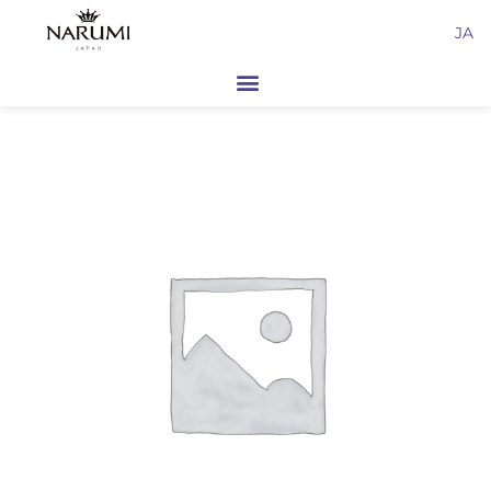
内
JA
容
を
ス
キ
ッ
プ