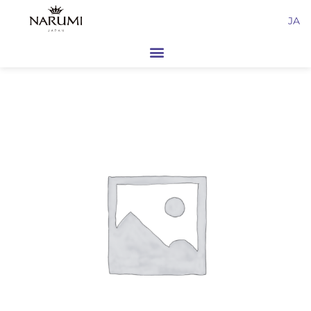
内
JA
容
を
ス
キ
ッ
プ