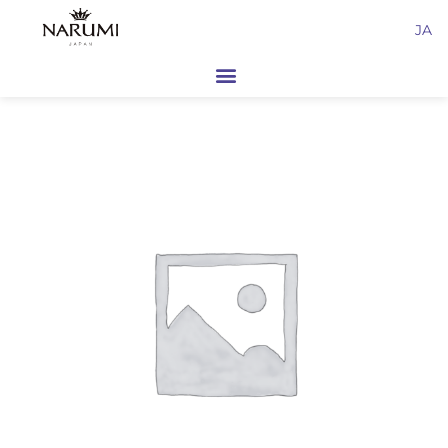
内
JA
容
を
ス
キ
ッ
プ