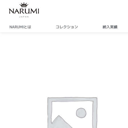
内
容
を
ス
NARUMIとは
コレクション
納入実績
キ
ッ
プ