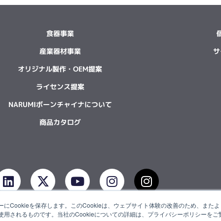
食器事業
産業器材事業
サ
オリジナル製作・OEM提案
ライセンス提案
NARUMIボーンチャイナについて
商品カタログ
L
X
Y
I
I
i
-
o
n
n
n
t
u
s
s
にCookieを保存します。このCookieは、ウェブサイト体験の改善のため、ま
k
w
t
t
t
用されるものです。当社のCookieについての詳細は、プライバシーポリシーをご