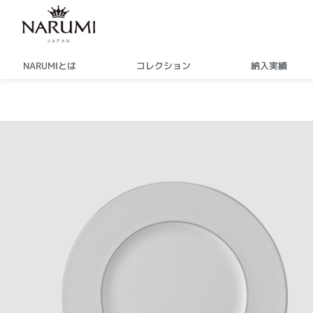
内
容
を
ス
NARUMIとは
コレクション
納入実績
キ
ッ
プ